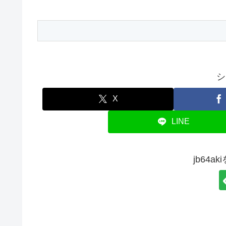
シ
X
LINE
jb64a